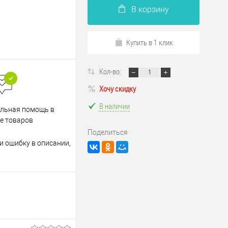
В корзину
Купить в 1 клик
Кол-во:
Хочу скидку
В наличии
Весь ассортимент
льная помощь в
сертифицирован
е товаров
Поделиться
и ошибку в описании,