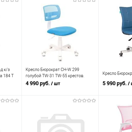
д к/з
Кресло Бюрократ CH-W 299
Кресло Бюрокр
а 184 Т
голубой TW-31 TW-55 крестов.
пластик пластик белый CH-
4 990 руб.
5 990 руб.
/ шт
/
W299/LB/TW-55
В корзину
равнению
Купить в 1 клик
К сравнению
Купить в 1 к
 заказ
В избранное
В наличии
В избранное