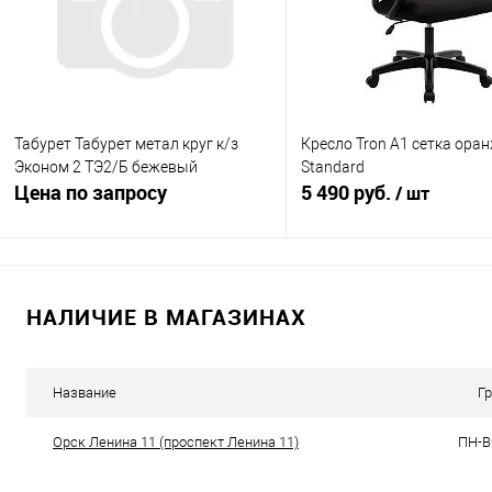
Табурет Табурет метал круг к/з
Кресло Tron А1 сетка ора
Эконом 2 ТЭ2/Б бежевый
Standard
Цена по запросу
5 490 руб.
/ шт
Запросить цену
В корзину
НАЛИЧИЕ В МАГАЗИНАХ
Купить в 1 клик
К сравнению
Купить в 1 клик
К с
В избранное
В наличии
В избранное
В н
Название
Г
Орск Ленина 11 (проспект Ленина 11)
ПН-ВС