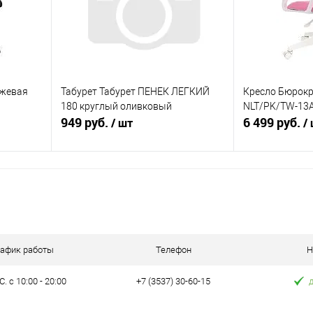
нжевая
Табурет Табурет ПЕНЕК ЛЕГКИЙ
Кресло Бюрокр
180 круглый оливковый
NLT/PK/TW-13
949 руб.
6 499 руб.
/ шт
/
В корзину
равнению
Купить в 1 клик
К сравнению
Купить в 1 к
аличии
В избранное
В наличии
В избранное
рафик работы
Телефон
Н
. с 10:00 - 20:00
+7 (3537) 30-60-15