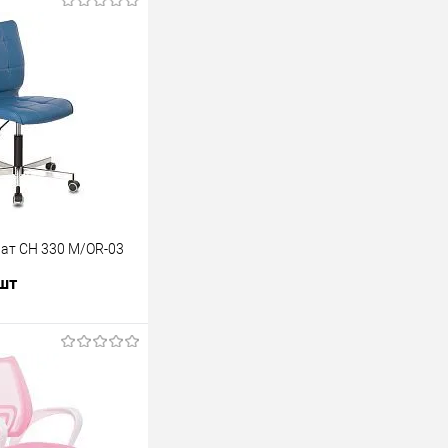
ат CH 330 M/OR-03
 шт
В корзину
лик
К сравнению
В наличии