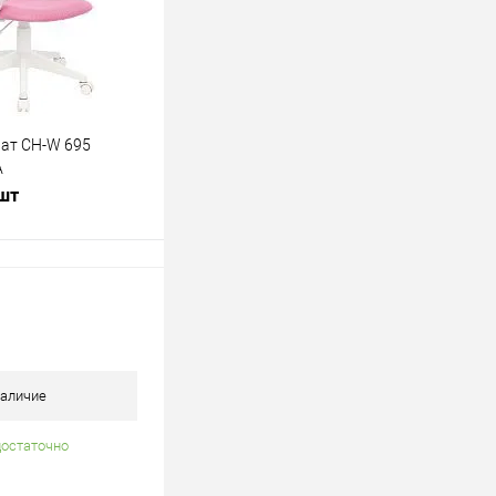
ат CH-W 695
A
 шт
В корзину
лик
К сравнению
В наличии
аличие
достаточно