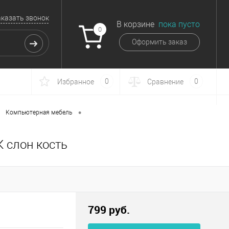
аказать звонок
В корзине
пока пусто
0
Оформить заказ
0
0
Избранное
Сравнение
•
Компьютерная мебель
К слон кость
799 руб.