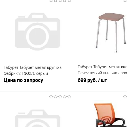
Табурет Табурет метал ква
Табурет Табурет метал круг к/з
Пенек легкий пыльная роз
Фабрик 2 ТФ02/С серый
Цена по запросу
271 ПР
699 руб.
/ шт
Запросить цену
В корзину
Купить в 1 клик
К сравнению
Купить в 1 клик
К с
В избранное
В наличии
В избранное
Под