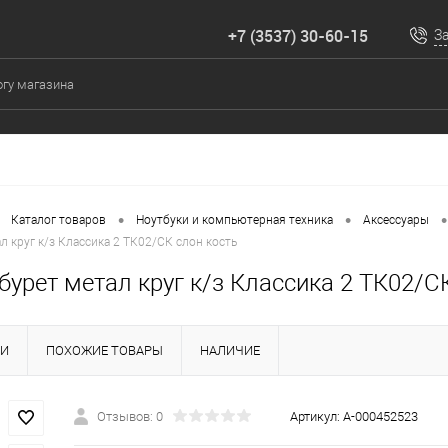
+7 (3537) 30-60-15
З
•
•
•
Каталог товаров
Ноутбуки и компьютерная техника
Аксессуары
л круг к/з Классика 2 ТК02/СК слон кость
бурет метал круг к/з Классика 2 ТК02/С
КИ
ПОХОЖИЕ ТОВАРЫ
НАЛИЧИЕ
Отзывов: 0
Артикул:
А-000452523