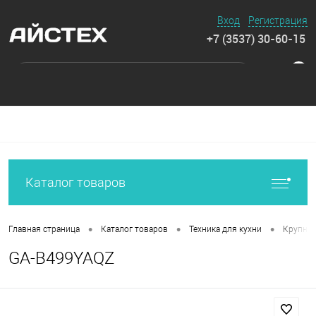
Вход
Регистрация
+7 (3537) 30-60-15
0
Каталог товаров
•
•
•
Главная страница
Каталог товаров
Техника для кухни
Крупная
GA-B499YAQZ