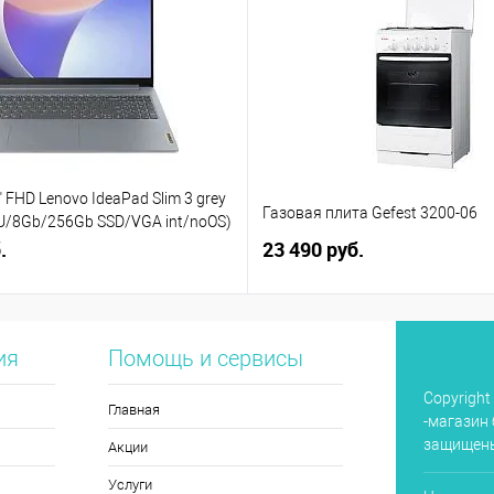
 FHD Lenovo IdeaPad Slim 3 grey
Газовая плита Gefest 3200-06
5U/8Gb/256Gb SSD/VGA int/noOS)
)
.
23 490 руб.
ия
Помощь и сервисы
Copyright
Главная
-магазин 
защищен
Акции
Услуги