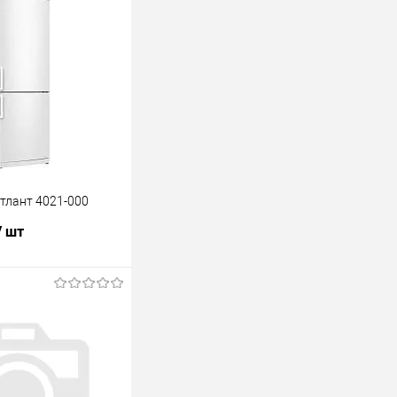
тлант 4021-000
/ шт
В корзину
лик
К сравнению
В наличии