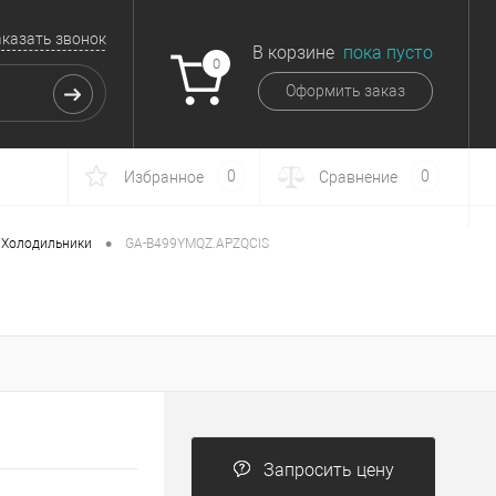
аказать звонок
В корзине
пока пусто
0
Оформить заказ
0
0
Избранное
Сравнение
•
Холодильники
GA-B499YMQZ.APZQCIS
Запросить цену