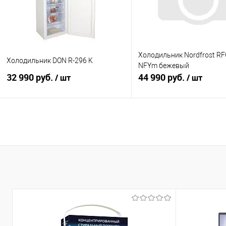
Холодильник Nordfrost RF
Холодильник DON R-296 K
NFYm бежевый
32 990 руб.
44 990 руб.
/ шт
/ шт
В корзину
В корзину
Купить в 1 клик
К сравнению
Купить в 1 клик
К с
В избранное
В наличии
В избранное
В н