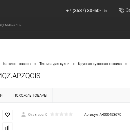
+7 (3537) 30-60-15
З
•
•
•
Каталог товаров
Техника для кухни
Крупная кухонная техника
MQZ.APZQCIS
КИ
ПОХОЖИЕ ТОВАРЫ
Отзывов: 0
Артикул:
А-000453670