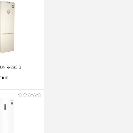
ON R-295 S
/ шт
В корзину
лик
К сравнению
Под заказ