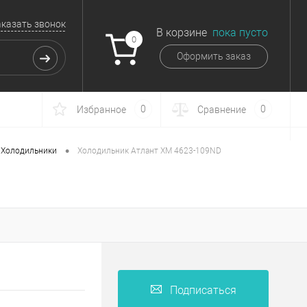
аказать звонок
В корзине
пока пусто
0
Оформить заказ
0
0
Избранное
Сравнение
•
Холодильники
Холодильник Атлант ХM 4623-109ND
Подписаться