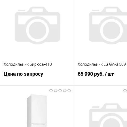
Холодильник Бирюса-410
Холодильник LG GA-B 509
Цена по запросу
65 990 руб.
/ шт
Запросить цену
В корзину
Купить в 1 клик
К сравнению
Купить в 1 клик
К с
В избранное
В наличии
В избранное
В н