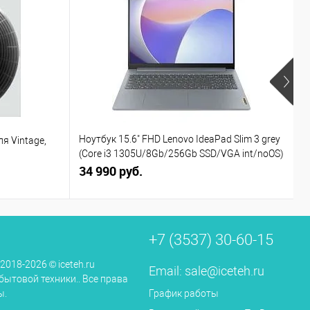
Ноутбук 15.6" FHD Lenovo IdeaPad Slim 3 grey
я Vintage,
У
(Core i3 1305U/8Gb/256Gb SSD/VGA int/noOS)
(82X7004BPS)
34 990 руб.
5
+7 (3537) 30-60-15
 2018-2026 © iceteh.ru
Email:
sale@iceteh.ru
бытовой техники.. Все права
ы.
График работы