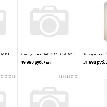
 SVUM
Холодильник HAIER C2 F 619 CWU1
Холодильник D
49 990 руб.
31 990 руб.
/ шт
В корзину
равнению
Купить в 1 клик
К сравнению
Купить в 1 к
аличии
В избранное
В наличии
В избранное