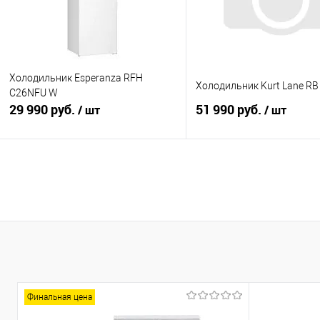
Холодильник Esperanza RFH
Холодильник Kurt Lane R
C26NFU W
29 990 руб.
51 990 руб.
/ шт
/ шт
В корзину
В корзину
Купить в 1 клик
К сравнению
Купить в 1 клик
К с
В избранное
В наличии
В избранное
В н
Финальная цена