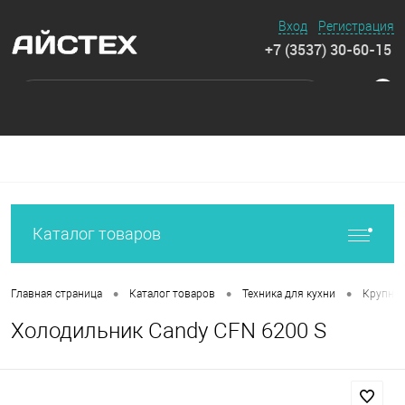
Вход
Регистрация
+7 (3537) 30-60-15
0
Каталог товаров
•
•
•
Главная страница
Каталог товаров
Техника для кухни
Крупная
Холодильник Candy CFN 6200 S