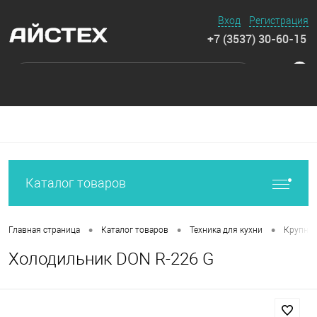
Вход
Регистрация
+7 (3537) 30-60-15
0
Каталог товаров
•
•
•
Главная страница
Каталог товаров
Техника для кухни
Крупная
Холодильник DON R-226 G