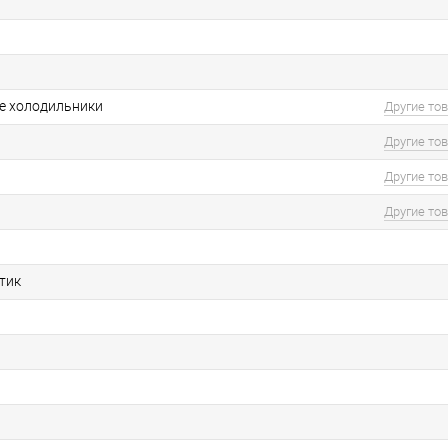
е холодильники
Другие то
Другие то
Другие то
Другие то
тик