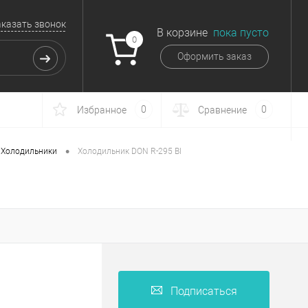
аказать звонок
В корзине
пока пусто
0
Оформить заказ
0
0
Избранное
Сравнение
•
Холодильники
Холодильник DON R-295 BI
Подписаться