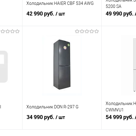
Холодильник S
Холодильник HAIER CBF 534 AWG
5200 SA
42 990 руб.
49 990 руб.
/ шт
В корзину
равнению
Купить в 1 клик
К сравнению
Купить в 1 к
аличии
В избранное
В наличии
В избранное
Холодильник H
I
Холодильник DON R-297 G
CWMVU1
34 990 руб.
54 999 руб.
/ шт