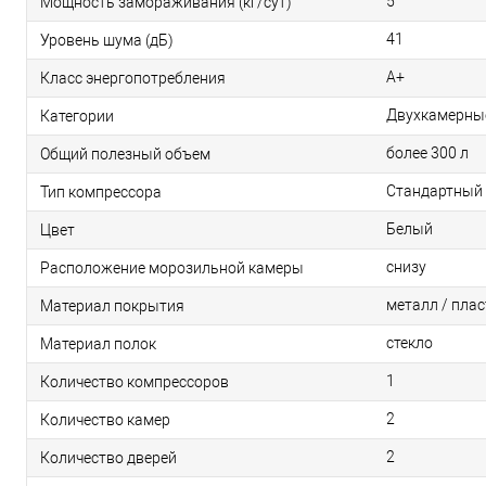
5
Мощность замораживания (кг/сут)
41
Уровень шума (дБ)
А+
Класс энергопотребления
Двухкамерны
Категории
более 300 л
Общий полезный объем
Стандартный
Тип компрессора
Белый
Цвет
снизу
Расположение морозильной камеры
металл / плас
Материал покрытия
стекло
Материал полок
1
Количество компрессоров
2
Количество камер
2
Количество дверей