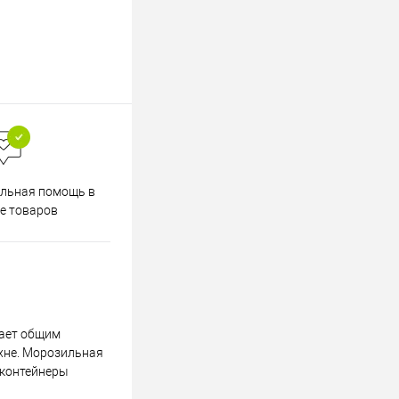
Весь ассортимент
льная помощь в
сертифицирован
е товаров
дает общим
хне. Морозильная
 контейнеры