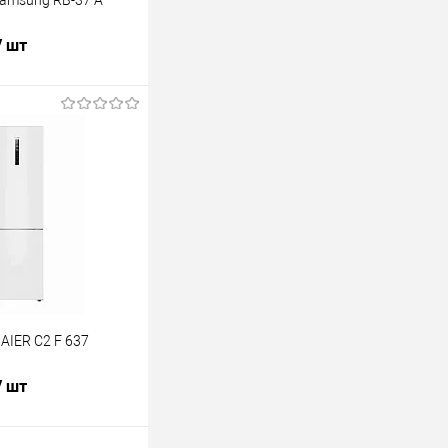
amsung RB-37 A
/ шт
В корзину
лик
К сравнению
В наличии
AIER C2 F 637
/ шт