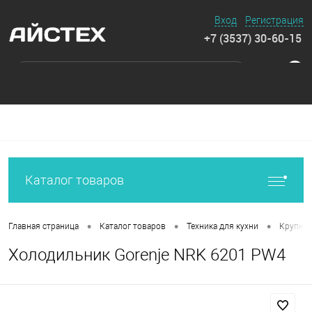
Вход
Регистрация
+7 (3537) 30-60-15
0
Каталог товаров
•
•
•
Главная страница
Каталог товаров
Техника для кухни
Крупная
Холодильник Gorenje NRK 6201 PW4