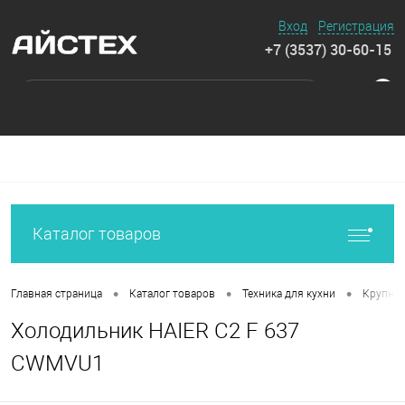
Вход
Регистрация
+7 (3537) 30-60-15
0
Каталог товаров
•
•
•
Главная страница
Каталог товаров
Техника для кухни
Крупная
Холодильник HAIER C2 F 637
CWMVU1