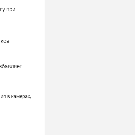
гу при
ков:
збавляет
ия в камерах,