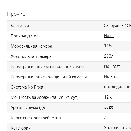
Прочие
Загрузить
/
З
Картинки
Haier
Производитель
115л
Морозильная камера
263л
Холодильная камера
No Frost
Размораживание морозильной камеры
No Frost
Размораживание холодильной камеры
в холодильно
Система No Frost
12 кг
Мощность замораживания (кг/сут)
36дб
Уровень шума (дБ)
А+
Класс энергопотребления
Холодильники
Категории