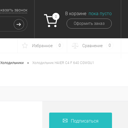
аказать звонок
В корзине
пока пусто
0
Оформить заказ
0
0
Избранное
Сравнение
•
Холодильники
Холодильник HAIER C4 F 640 CGWGU1
Подписаться