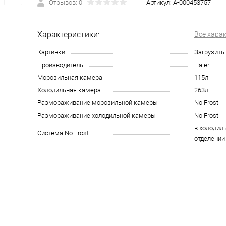
Отзывов: 0
Артикул:
А-000453757
Характеристики:
Все хара
Картинки
Загрузить
Производитель
Haier
Морозильная камера
115л
Холодильная камера
263л
Размораживание морозильной камеры
No Frost
Размораживание холодильной камеры
No Frost
в холодил
Система No Frost
отделении