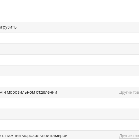
агрузить
м и морозильном отделении
Другие то
 с нижней морозильной камерой
Другие то