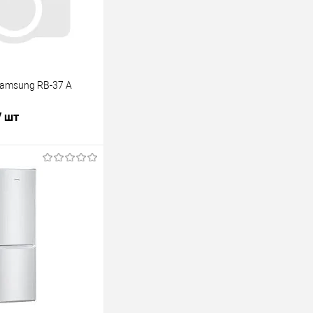
amsung RB-37 A
/ шт
В корзину
лик
К сравнению
В наличии