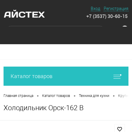
Вход
Регистрация
+7 (3537) 30-60-15
0
Каталог товаров
•
•
•
Главная страница
Каталог товаров
Техника для кухни
Крупная
Холодильник Орск-162 B