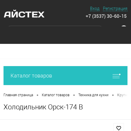
Вход
Регистрация
+7 (3537) 30-60-15
0
Каталог товаров
•
•
•
Главная страница
Каталог товаров
Техника для кухни
Крупная
Холодильник Орск-174 B