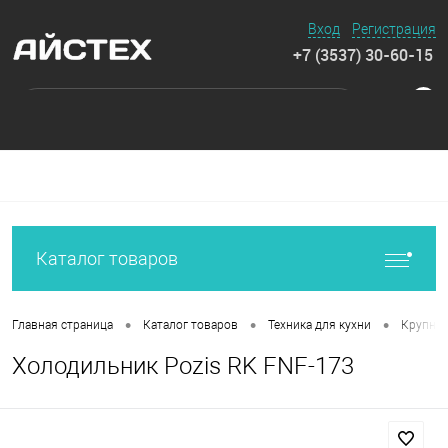
Вход
Регистрация
+7 (3537) 30-60-15
0
Каталог товаров
•
•
•
Главная страница
Каталог товаров
Техника для кухни
Крупная
Холодильник Pozis RK FNF-173