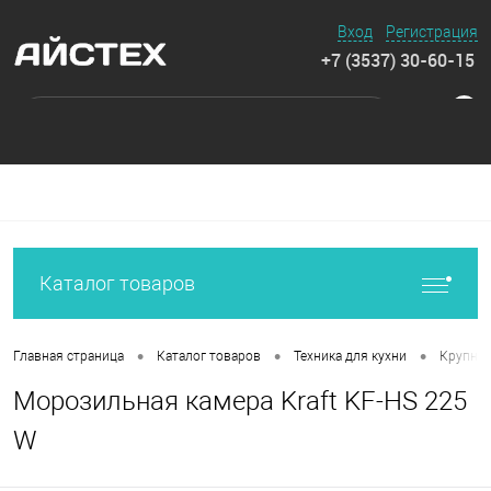
Вход
Регистрация
+7 (3537) 30-60-15
0
Каталог товаров
•
•
•
Главная страница
Каталог товаров
Техника для кухни
Крупная
Морозильная камера Kraft KF-HS 225
W