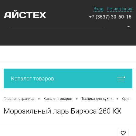
Вход
Регистрация
+7 (3537) 30-60-15
0
Каталог товаров
•
•
•
Главная страница
Каталог товаров
Техника для кухни
Крупная
Морозильный ларь Бирюса 260 КX