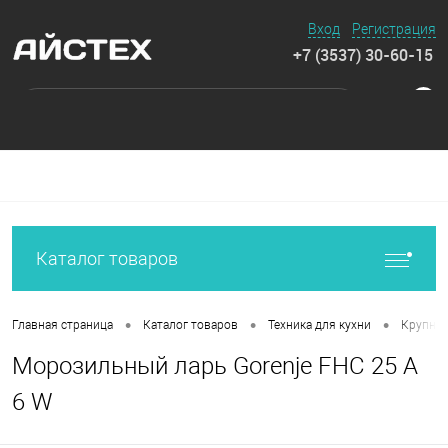
Вход
Регистрация
+7 (3537) 30-60-15
0
Каталог товаров
•
•
•
Главная страница
Каталог товаров
Техника для кухни
Крупная
Морозильный ларь Gorenje FHC 25 A
6 W