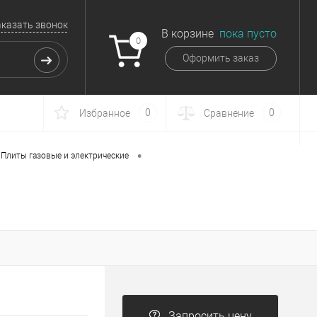
аказать звонок
В корзине
пока пусто
0
Оформить заказ
0
0
Избранное
Сравнение
•
Плиты газовые и электрические
Запросить цену