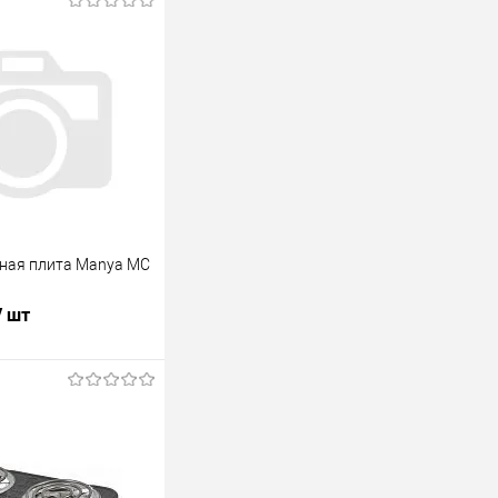
ная плита Manya MC
/ шт
В корзину
лик
К сравнению
В наличии