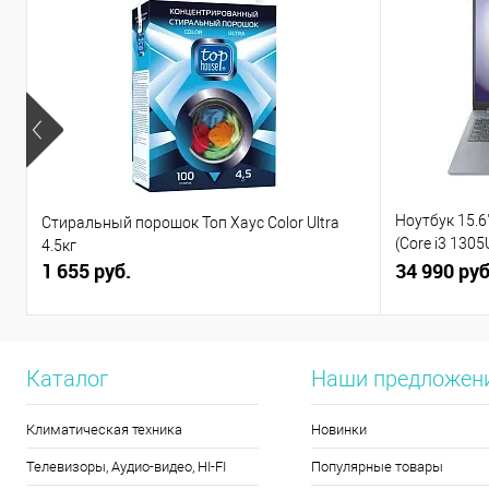
Ноутбук 15.6"
Стиральный порошок Топ Хаус Color Ultra
(Core i3 130
4.5кг
1 655 руб.
(82X7004BPS
34 990 руб
Каталог
Наши предложен
Климатическая техника
Новинки
Телевизоры, Аудио-видео, HI-FI
Популярные товары