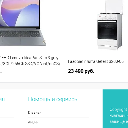
 FHD Lenovo IdeaPad Slim 3 grey
Газовая плита Gefest 3200-06
5U/8Gb/256Gb SSD/VGA int/noOS)
)
.
23 490 руб.
ия
Помощь и сервисы
Copyright
Главная
-магазин 
защищен
Акции