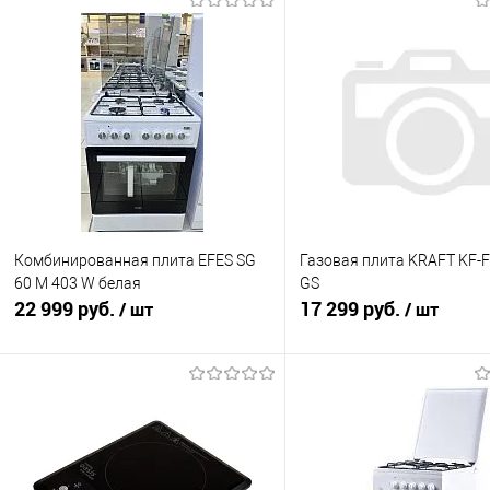
Комбинированная плита EFES SG
Газовая плита KRAFT KF-
60 M 403 W белая
GS
22 999 руб.
17 299 руб.
/ шт
/ шт
В корзину
В корзину
Купить в 1 клик
К сравнению
Купить в 1 клик
К с
В избранное
В наличии
В избранное
В н