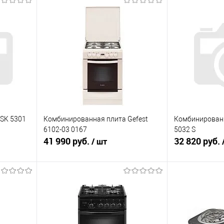
FSK 5301
Комбинированная плита Gefest
Комбинирован
6102-03 0167
5032 S
41 990 руб.
32 820 руб.
/ шт
В корзину
равнению
Купить в 1 клик
К сравнению
Купить в 1 к
аличии
В избранное
В наличии
В избранное