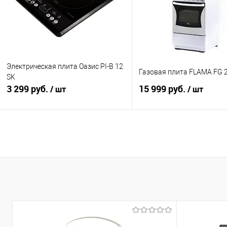
Электрическая плита Оазис PI-B 12
Газовая плита FLAMA FG 
SK
3 299 руб.
15 999 руб.
/ шт
/ шт
В корзину
В корзину
Купить в 1 клик
К сравнению
Купить в 1 клик
К с
В избранное
В наличии
В избранное
В н