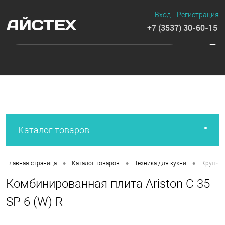
Вход
Регистрация
+7 (3537) 30-60-15
0
Каталог товаров
•
•
•
Главная страница
Каталог товаров
Техника для кухни
Крупная
Комбинированная плита Ariston C 35
SP 6 (W) R