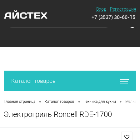
Вход
Регистрация
+7 (3537) 30-60-15
0
Каталог товаров
•
•
•
Главная страница
Каталог товаров
Техника для кухни
Мелкая 
Электрогриль Rondell RDE-1700