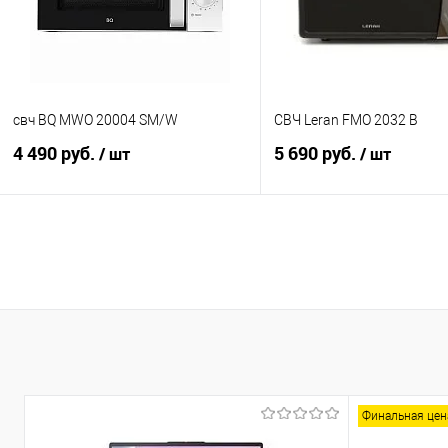
свч BQ MWO 20004 SM/W
СВЧ Leran FMO 2032 B
4 490 руб.
5 690 руб.
/ шт
/ шт
В корзину
В корзину
Купить в 1 клик
К сравнению
Купить в 1 клик
К с
В избранное
В наличии
В избранное
В н
Финальная цен