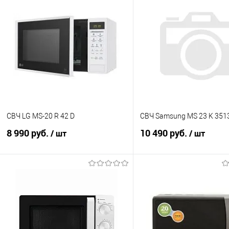
СВЧ LG MS-20 R 42 D
СВЧ Samsung MS 23 K 351
8 990 руб.
10 490 руб.
/ шт
/ шт
В корзину
В корзину
Купить в 1 клик
К сравнению
Купить в 1 клик
К с
В избранное
В наличии
В избранное
В н