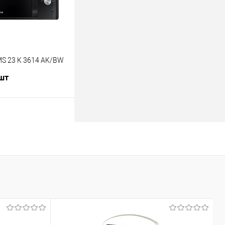
S 23 K 3614 AK/BW
 шт
В корзину
лик
К сравнению
В наличии