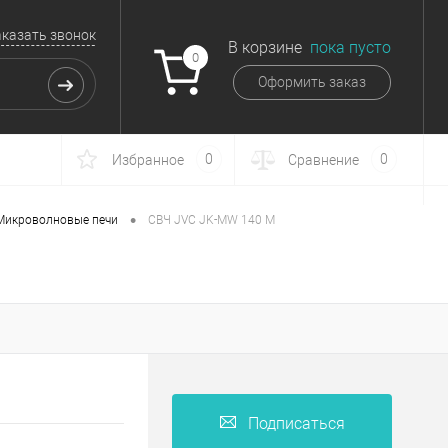
аказать звонок
В корзине
пока пусто
0
Оформить заказ
0
0
Избранное
Сравнение
•
Микроволновые печи
СВЧ JVC JK-MW 140 M
Подписаться