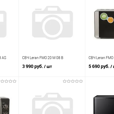
3 AS
СВЧ Leran FMO 20 M 08 B
СВЧ Leran FMO 
3 990 руб.
5 690 руб.
/ шт
/
В корзину
равнению
Купить в 1 клик
К сравнению
Купить в 1 к
аличии
В избранное
В наличии
В избранное