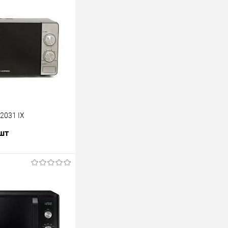
2031 IX
 шт
В корзину
лик
К сравнению
В наличии