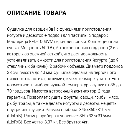
ОПИСАНИЕ ТОВАРА
Сушилка для овощей 3в1 с функциями приготовления
йогурта и десертов + поддон для пастилы в подарок
Мастерица EFD-1003VM серо-оливковый. Конвекционная
сушка. Мощность 600 Вт, 6 тонированных поддонов (2 из
которых со съемной сеткой), что дает возможность
устанавливать емкости для приготовления йогурта ( до 9
стеклянных баночек). 2 рабочих объема. Диаметр поддонов
33 см, высота до 40 мм. Сушилка сделана из первичного
пищевого пластика, не шумит, имеет терморегулятор. Есть
возможность выбора нужной температуры сушки от 35 до
70 градусов. Имеется встроенный вентилятор. 2 года
гарантии. Позволяет сушить фрукты, овощи, грибы, мясо,
рыбу, травы, а также делать йогурты и десерты. Рецепты
внутри инструкции. Размер прибора: 345х360х310мм
(ШхГхВ). Размер прибора в упаковке: 350х335х315мм
(ШхГхВ). Вес нетто: 3,37 кг. Вес брутто: 4кг.