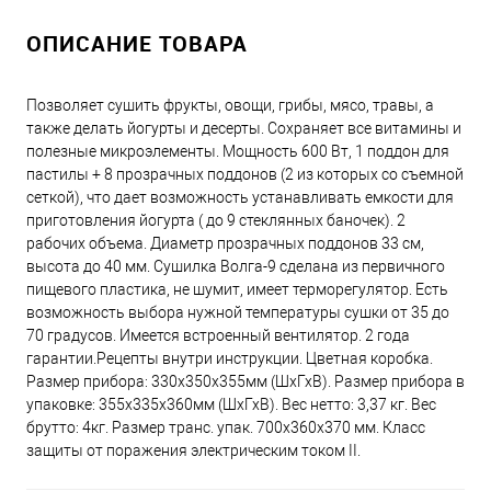
ОПИСАНИЕ ТОВАРА
Позволяет сушить фрукты, овощи, грибы, мясо, травы, а
также делать йогурты и десерты. Сохраняет все витамины и
полезные микроэлементы. Мощность 600 Вт, 1 поддон для
пастилы + 8 прозрачных поддонов (2 из которых со съемной
сеткой), что дает возможность устанавливать емкости для
приготовления йогурта ( до 9 стеклянных баночек). 2
рабочих объема. Диаметр прозрачных поддонов 33 см,
высота до 40 мм. Сушилка Волга-9 сделана из первичного
пищевого пластика, не шумит, имеет терморегулятор. Есть
возможность выбора нужной температуры сушки от 35 до
70 градусов. Имеется встроенный вентилятор. 2 года
гарантии.Рецепты внутри инструкции. Цветная коробка.
Размер прибора: 330х350х355мм (ШхГхВ). Размер прибора в
упаковке: 355х335х360мм (ШхГхВ). Вес нетто: 3,37 кг. Вес
брутто: 4кг. Размер транс. упак. 700х360х370 мм. Класс
защиты от поражения электрическим током II.