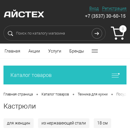
Вход
Регистрация
+7 (3537) 30-60-15
0
Главная
Акции
Услуги
Бренды
Каталог товаров
•
•
•
Главная страница
Каталог товаров
Техника для кухни
Посуда 
Кастрюли
для женщин
из нержавеющей стали
18 см