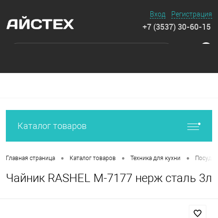
Вход
Регистрация
+7 (3537) 30-60-15
0
Каталог товаров
•
•
•
Главная страница
Каталог товаров
Техника для кухни
Посуда 
Чайник RASHEL М-7177 нерж сталь 3л