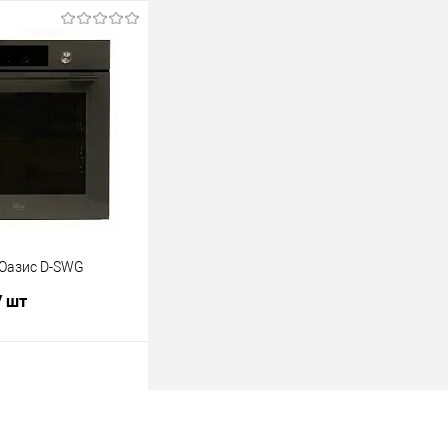
В корзину
лик
К сравнению
В наличии
Оазис D-SWG
/ шт
В корзину
лик
К сравнению