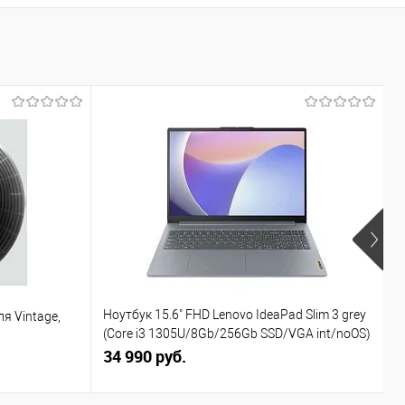
В наличии
Ф
Ноутбук 15.6" FHD Lenovo IdeaPad Slim 3 grey
я Vintage,
С
(Core i3 1305U/8Gb/256Gb SSD/VGA int/noOS)
(82X7004BPS)
34 990 руб.
3