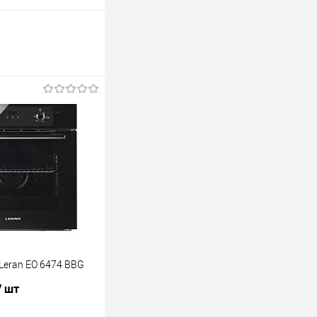
Leran EO 6474 BBG
/ шт