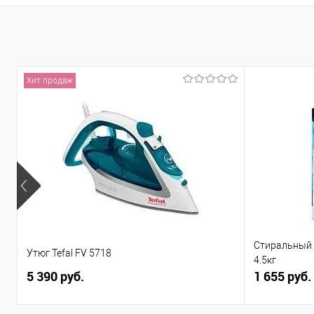
В избранное
Под заказ
В избранное
Под
Хит продаж
Стиральный п
Утюг Tefal FV 5718
4.5кг
5 390 руб.
1 655 руб.