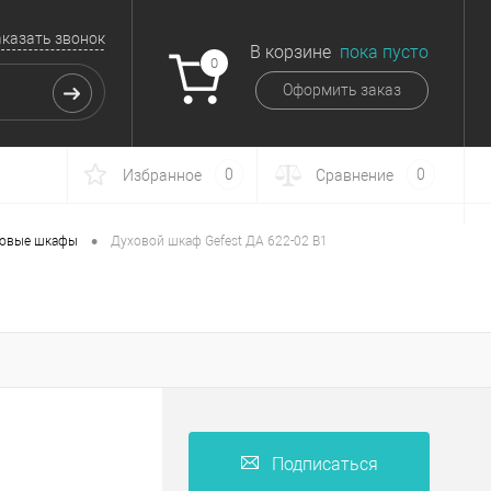
аказать звонок
В корзине
пока пусто
0
Оформить заказ
0
0
Избранное
Сравнение
•
овые шкафы
Духовой шкаф Gefest ДА 622-02 B1
Подписаться