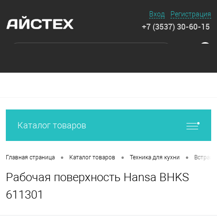
Вход
Регистрация
+7 (3537) 30-60-15
0
Каталог товаров
•
•
•
Главная страница
Каталог товаров
Техника для кухни
Встраив
Рабочая поверхность Hansa BHKS
611301