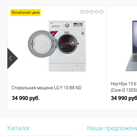
Финальная цена
Ноутбук 15.6"
Стиральная машина LG F 10 B8 ND
(Core i3 130
34 990 руб.
(82X7004BPS
34 990 руб
Каталог
Наши предложен