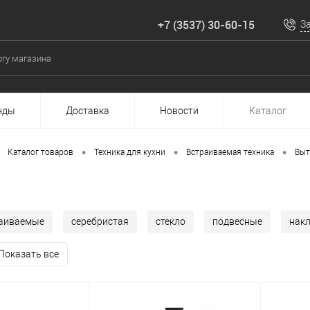
+7 (3537) 30-60-15
З
нды
Доставка
Новости
Каталог
•
•
•
Каталог товаров
Техника для кухни
Встраиваемая техника
Выт
аиваемые
серебристая
стекло
подвесные
нак
Показать все