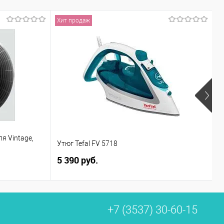
Хит продаж
я Vintage,
Утюг Tefal FV 5718
Г
5 390 руб.
2
+7 (3537) 30-60-15