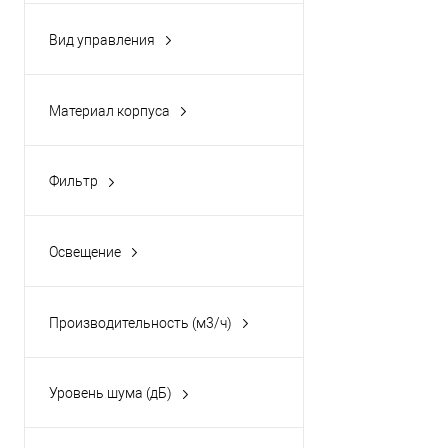
Цикуляция
Вид управления
Кнопки
Ползунковый механический
Материал корпуса
металл
стекло
Фильтр
Жировой
Угольный
Освещение
Галогеновое
Лампа накаливания
Производительность (м3/ч)
Светодиодное
Уровень шума (дБ)