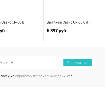
 Оазис UP-60 B
Вытяжка Оазис UP-60 C (F)
уб.
5 397 руб.
В корзину
В корзину
ь в 1 клик
К сравнению
Купить в 1 клик
К сравнению
Подписаться
ранное
В наличии
В избранное
В наличии
гласен на
обработку персональных данных.
*