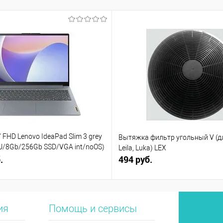
 FHD Lenovo IdeaPad Slim 3 grey
Вытяжка фильтр угольный V (дл
5U/8Gb/256Gb SSD/VGA int/noOS)
Leila, Luka) LEX
)
.
494 руб.
ия
Помощь и сервисы