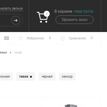
аказать звонок
В корзине
пока пусто
0
Оформить заказ
0
0
Избранное
Сравнение
•
яжки
тихая
тихая
✖
лонная
черная
сенсор