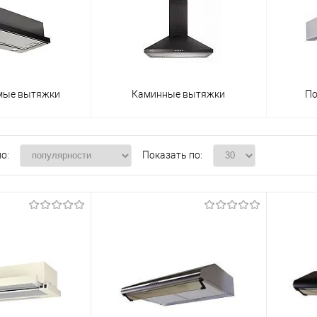
мые вытяжки
Каминные вытяжки
По
о:
Показать по: