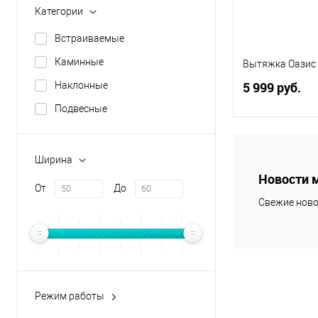
Категории
Встраиваемые
Каминные
Вытяжка Оазис 
5 999 руб.
Наклонные
Подвесные
В 
Ширина
Купить в 1 кл
Новости 
От
До
В избранное
Свежие ново
Режим работы
Отвод