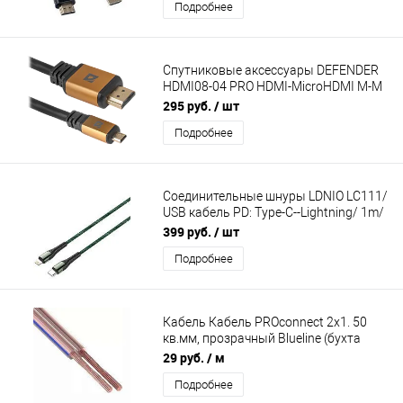
Подробнее
Спутниковые аксессуары DEFENDER
HDMI08-04 PRO HDMI-MicroHDMI M-M
1м
295 руб.
/ шт
Подробнее
Соединительные шнуры LDNIO LC111/
USB кабель PD: Type-C--Lightning/ 1m/
30W/ медь: 110 жил/ Нейлоновая
399 руб.
/ шт
оплетка/ Green (LD-B4527)
Подробнее
Кабель Кабель PROconnect 2x1. 50
кв.мм, прозрачный Blueline (бухта
100м)
29 руб.
/ м
Подробнее