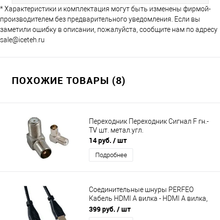
* Характеристики и комплектация могут быть изменены фирмой-
производителем без предварительного уведомления. Если вы
заметили ошибку в описании, пожалуйста, сообщите нам по адресу
sale@iceteh.ru
ПОХОЖИЕ ТОВАРЫ (8)
Переходник Переходник Сигнал F гн.-
TV шт. метал.угл.
14 руб.
/ шт
Подробнее
Соединительные шнуры PERFEO
Кабель HDMI A вилка - HDMI A вилка,
ver.1.4, длина 5 м. (H1005)
399 руб.
/ шт