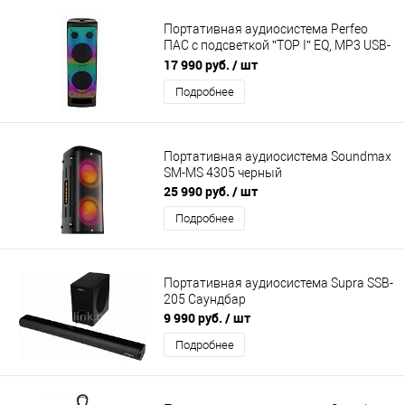
Портативная аудиосистема Perfeo
ПАС с подсветкой ”TOP I” EQ, MP3 USB-
microSD, AUX, FM, 2xJACK, TWS черная
17 990 руб.
/ шт
+ 2 б/п микр
Подробнее
Портативная аудиосистема Soundmax
SM-MS 4305 черный
25 990 руб.
/ шт
Подробнее
Портативная аудиосистема Supra SSB-
205 Саундбар
9 990 руб.
/ шт
Подробнее