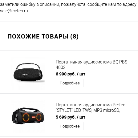
заметили ошибку в описании, пожалуйста, сообщите нам по адресу
sale@iceteh.ru
ПОХОЖИЕ ТОВАРЫ (8)
Портативная аудиосистема BQ PBS
4003
6 990 руб.
/ шт
Подробнее
Портативная аудиосистема Perfeo
"STYLET" LED, TWS, MP3 microSD,
Powerbank, AUX, 50Вт, черная
5 699 руб.
/ шт
Подробнее