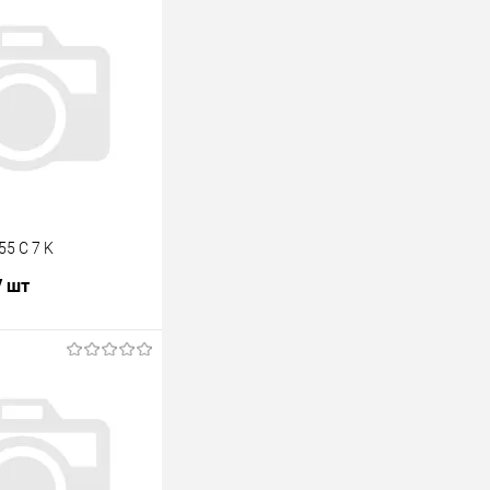
55 C 7 K
/ шт
В корзину
лик
К сравнению
В наличии