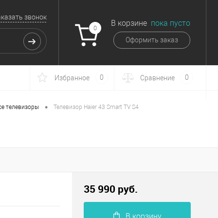
аказать звонок
В корзине
пока пусто
0
Оформить заказ
0
0
Избранное
Сравнение
•
се телевизоры
Телевизор Haier 43 Smart TV S4
35 990 руб.
В корзину