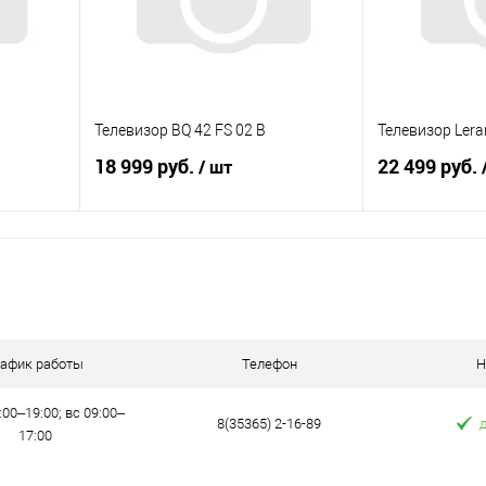
Телевизор BQ 42 FS 02 B
Телевизор Lera
18 999 руб.
22 499 руб.
/ шт
В корзину
равнению
Купить в 1 клик
К сравнению
Купить в 1 к
аличии
В избранное
В наличии
В избранное
рафик работы
Телефон
Н
:00–19:00; вс 09:00–
8(35365) 2-16-89
17:00