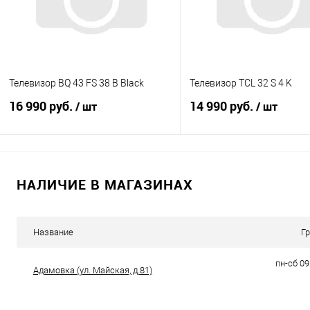
Телевизор BQ 43 FS 38 B Black
Телевизор TCL 32 S 4 K
16 990 руб.
14 990 руб.
/ шт
/ шт
В корзину
В корзину
НАЛИЧИЕ В МАГАЗИНАХ
Купить в 1 клик
К сравнению
Купить в 1 клик
К с
В избранное
В наличии
В избранное
В н
Название
Г
пн-сб 09
Адамовка (ул. Майская, д.81)