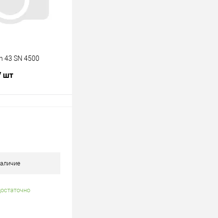
n 43 SN 4500
/ шт
В корзину
лик
К сравнению
В наличии
аличие
достаточно