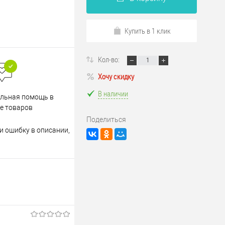
Купить в 1 клик
Кол-во:
Хочу скидку
В наличии
Весь ассортимент
льная помощь в
сертифицирован
е товаров
Поделиться
и ошибку в описании,