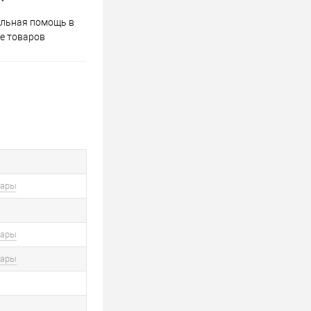
Весь ассортимент
льная помощь в
сертифицирован
е товаров
вары
вары
вары