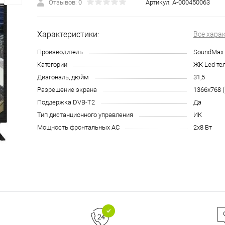
Отзывов: 0
Артикул:
А-000450063
Характеристики:
Все хара
Производитель
SoundMax
Категории
ЖК Led те
Диагональ, дюйм
31,5
Разрешение экрана
1366х768 
Поддержка DVB-T2
Да
Тип дистанционного управления
ИК
Мощность фронтальных AC
2x8 Вт