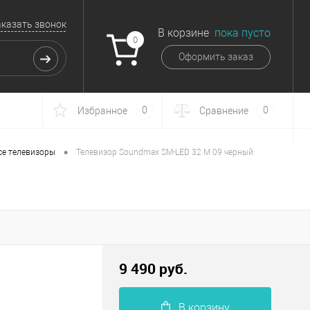
аказать звонок
В корзине
пока пусто
0
Оформить заказ
0
0
Избранное
Сравнение
•
се телевизоры
Телевизор Soundmax SM-LED 32 M 09 черный
9 490 руб.
В корзину