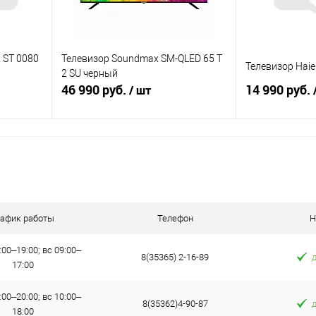
 ST 0080
Телевизор Soundmax SM-QLED 65 T
Телевизор Haie
2 SU черный
46 990 руб.
14 990 руб.
/ шт
В корзину
равнению
Купить в 1 клик
К сравнению
Купить в 1 к
аличии
В избранное
В наличии
В избранное
рафик работы
Телефон
Н
:00–19:00; вс 09:00–
8(35365) 2-16-89
17:00
:00–20:00; вс 10:00–
8(35362)4-90-87
18:00