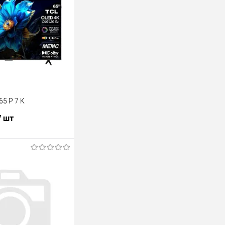
65 P 7 K
/ шт
В корзину
лик
К сравнению
В наличии