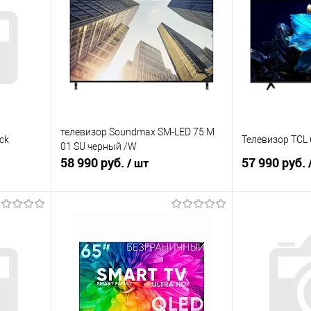
телевизор Soundmax SM-LED 75 M
ck
Телевизор TCL 
01 SU черный /W
58 990 руб.
57 990 руб.
/ шт
В корзину
равнению
Купить в 1 клик
К сравнению
Купить в 1 к
аличии
В избранное
В наличии
В избранное