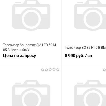
Телевизор Soundmax SM-LED 50 M
Телевизор BQ 32 F 40 B Bla
05 SU (черный)/Y
Цена по запросу
8 990 руб.
/ шт
Запросить цену
В корзину
Купить в 1 клик
К сравнению
Купить в 1 клик
К с
В избранное
В наличии
В избранное
В н