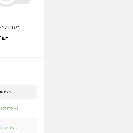
r 32 LED S2
/ шт
В корзину
лик
К сравнению
В наличии
аличие
достаточно
достаточно