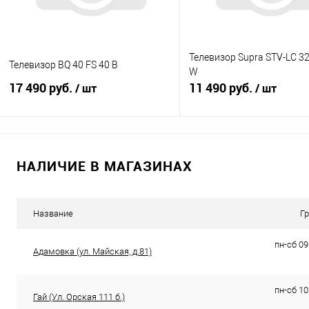
Телевизор Supra STV-LC 32
Телевизор BQ 40 FS 40 B
W
17 490 руб.
11 490 руб.
/ шт
/ шт
В корзину
В корзину
НАЛИЧИЕ В МАГАЗИНАХ
Купить в 1 клик
К сравнению
Купить в 1 клик
К с
В избранное
В наличии
В избранное
В н
Название
Г
пн-сб 09
Адамовка (ул. Майская, д.81)
пн-сб 10
Гай (Ул. Орская 111 б.)