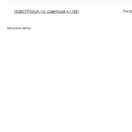
НОВОТРОИЦК (ул. Советская д.116Б)
ПН-ВС
загрузка карты...