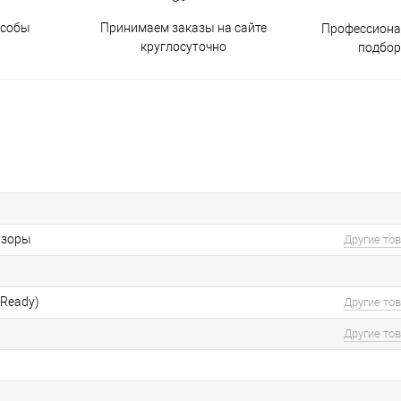
особы
Принимаем заказы на сайте
Профессиона
круглосуточно
подбор
изоры
Другие то
 Ready)
Другие то
Другие то