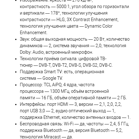
контрастность — 5000:1, угол обзора по горизонтали
и вертикали — 178°, технологии улучшения
контрастности — HLG, 3X Contrast Enhancement,
технология улучшения цвета — Dynamic Color
Enhancement.
Звук: общая выходная мощность — 20 Вт, количество
динамиков — 2, система звучания — 2,0, технология
Dolby: Audio, встроенный микрофон.
Технологии приёма сигнала: цифровой ТВ-
тюнер — DVB-T, DVB-T2, DVB-S, DVB-S2, DVB-C.
Поддержка Smart TV: есть, операционная
система — Google TV.
Процессор: TCL AiPQ, 4 ядра, частота
процессора — 1300 МГц, объём встроенной
памяти — 16 ГБ, объём оперативной памяти — 2 ГБ.
Интерфейсы: порт HDMI — 3, версии — 2,1, 2,0, 2,2,
порт USB 3,0 — 2, аудио оптический выход — 1,
поддержка Ethernet, количество антенных входов — 1.
Беспроводная связь: Wi-Fi — да, частоты — 2,4, 5 ГГц,
поддержка Bluetooth — да, версия Bluetooth — 5,2,
технология Miracast — да.