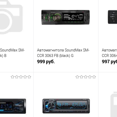
 SoundMax SM-
Автомагнитола SoundMax SM-
Автомаг
k) B
CCR 3063 FB (black) G
CCR 3064
999 руб.
997 ру
корзину
В корзину
ик
К сравнению
Купить в 1 клик
К сравнению
Купит
Под заказ
В избранное
В наличии
В изб