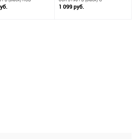
уб.
1 099 руб.
В корзину
В корзину
ь в 1 клик
К сравнению
Купить в 1 клик
К сравнению
ранное
В наличии
В избранное
В наличии