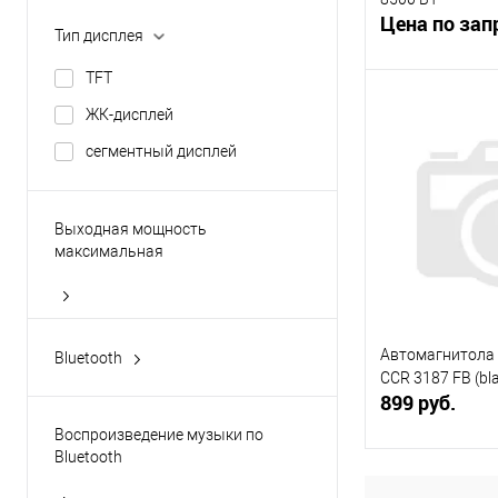
Цена по зап
Тип дисплея
TFT
Запр
ЖК-дисплей
сегментный дисплей
Купить в 1 кл
В избранное
Выходная мощность
максимальная
4 х 40
4 х 45
Автомагнитола
Bluetooth
4 х 50
CCR 3187 FB (bl
да
899 руб.
4 х 55
нет
Воспроизведение музыки по
4 х 60
Bluetooth
В 