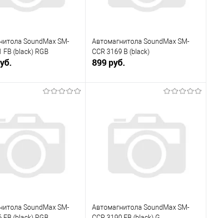
нитола SoundMax SM-
Автомагнитола SoundMax SM-
 FB (black) RGB
CCR 3169 B (black)
уб.
899 руб.
В корзину
В корзину
ь в 1 клик
К сравнению
Купить в 1 клик
К сравнению
ранное
В наличии
В избранное
В наличии
нитола SoundMax SM-
Автомагнитола SoundMax SM-
 FB (black) RGB
CCR 3190 FB (black) G