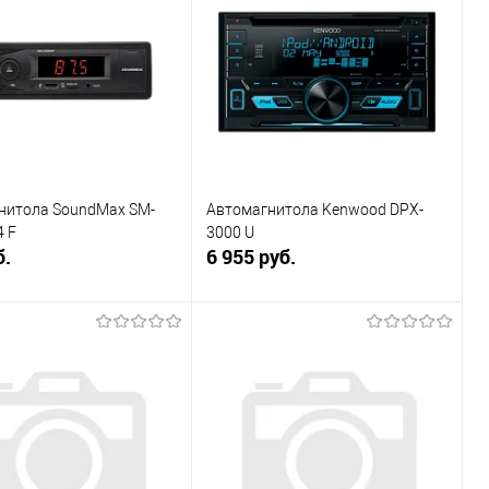
нитола SoundMax SM-
Автомагнитола Kenwood DPX-
 F
3000 U
б.
6 955 руб.
В корзину
В корзину
ь в 1 клик
К сравнению
Купить в 1 клик
К сравнению
ранное
В наличии
В избранное
В наличии