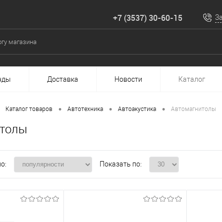
+7 (3537) 30-60-15
З
нды
Доставка
Новости
Каталог
•
•
•
Каталог товаров
Автотехника
Автоакустика
Автомагнитолы
итолы
о:
Показать по: