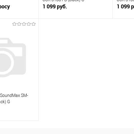
росу
1 099 руб.
1 099 р
осить цену
В корзину
ик
К сравнению
Купить в 1 клик
К сравнению
Купит
В наличии
В избранное
В наличии
В изб
 SoundMax SM-
ack) G
корзину