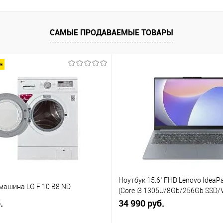
САМЫЕ ПРОДАВАЕМЫЕ ТОВАРЫ
а
Ноутбук 15.6" FHD Lenovo IdeaPa
машина LG F 10 B8 ND
(Core i3 1305U/8Gb/256Gb SSD/
.
(82X7004BPS)
34 990 руб.