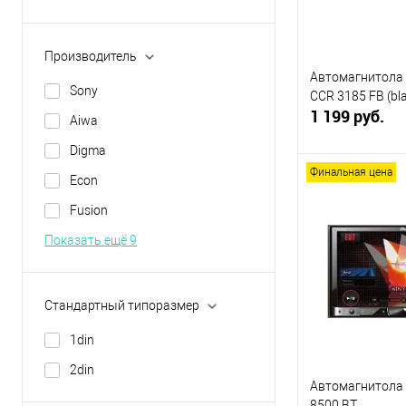
Производитель
Автомагнитола
Sony
CCR 3185 FB (bl
1 199 руб.
Aiwa
Digma
Финальная цена
Econ
В 
Fusion
Купить в 1 кл
Показать ещё 9
В избранное
Стандартный типоразмер
1din
2din
Автомагнитола 
8500 BT