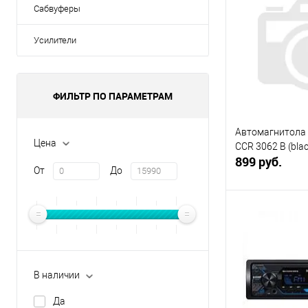
Сабвуферы
Усилители
ФИЛЬТР ПО ПАРАМЕТРАМ
Автомагнитола
Цена
CCR 3062 B (blac
899 руб.
От
До
В 
Купить в 1 кл
В избранное
В наличии
Да