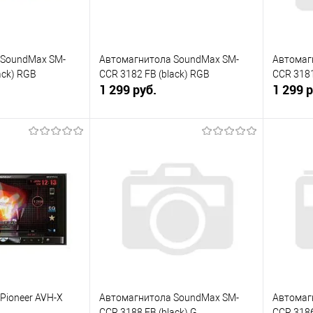
 SoundMax SM-
Автомагнитола SoundMax SM-
Автомаг
ack) RGB
CCR 3182 FB (black) RGB
CCR 3181
1 299 руб.
1 299 р
корзину
В корзину
ик
К сравнению
Купить в 1 клик
К сравнению
Купит
В наличии
В избранное
В наличии
В изб
Pioneer AVH-X
Автомагнитола SoundMax SM-
Автомаг
CCR 3188 FB (black) G
CCR 3186