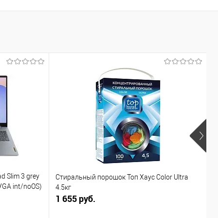
d Slim 3 grey
Стиральный порошок Топ Хаус Color Ultra
Г
VGA int/noOS)
4.5кг
1 655 руб.
2