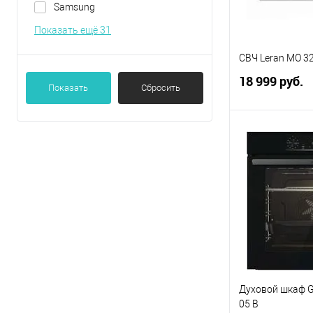
Samsung
Показать ещё 31
СВЧ Leran MO 3
18 999 руб.
Показать
Сбросить
В 
Купить в 1 кл
В избранное
Духовой шкаф G
05 B