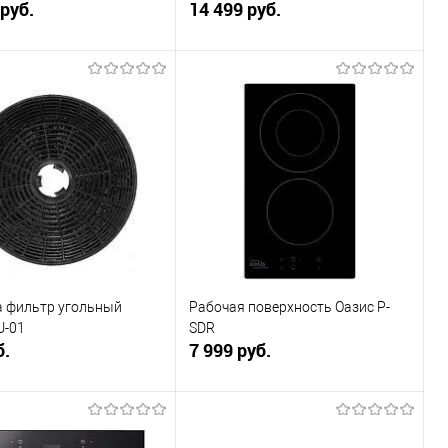
 руб.
14 499 руб.
В корзину
В корзину
ь в 1 клик
К сравнению
Купить в 1 клик
К сравнению
ранное
Под заказ
В избранное
В наличии
 фильтр угольный
Рабочая поверхность Оазис P-
U-01
SDR
б.
7 999 руб.
В корзину
В корзину