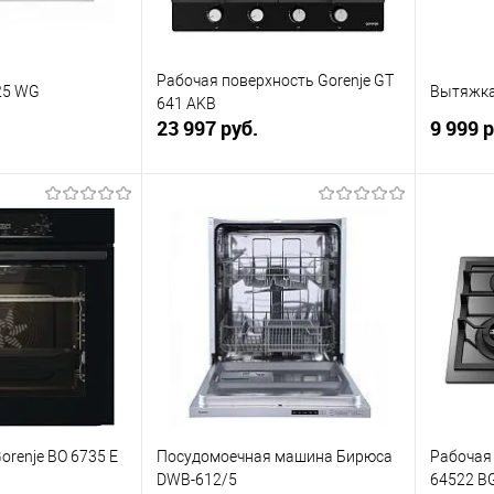
Рабочая поверхность Gorenje GT
25 WG
Вытяжка
641 AKB
23 997 руб.
9 999 р
корзину
В корзину
ик
К сравнению
Купить в 1 клик
К сравнению
Купит
В наличии
В избранное
В наличии
В изб
orenje BO 6735 E
Посудомоечная машина Бирюса
Рабочая 
DWB-612/5
64522 B