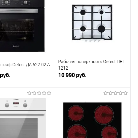
ь в 1 клик
К сравнению
Купить в 1 клик
К сравнению
ранное
В наличии
В избранное
Под заказ
Рабочая поверхность Gefest ПВГ
шкаф Gefest ДА 622-02 A
1212
 руб.
10 990 руб.
В корзину
В корзину
ь в 1 клик
К сравнению
Купить в 1 клик
К сравнению
ранное
В наличии
В избранное
Под заказ