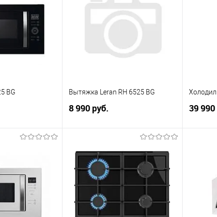
25 BG
Вытяжка Leran RH 6525 BG
Холодиль
8 990 руб.
39 990
корзину
В корзину
ик
К сравнению
Купить в 1 клик
К сравнению
Купит
В наличии
В избранное
В наличии
В изб