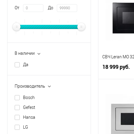
От
До
В наличии
СВЧ Leran MO 3
Да
18 999 руб.
Производитель
В 
Bosch
Купить в 1 кл
Gefest
В избранное
Hansa
LG