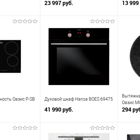
23 997 руб.
13 999
корзину
В корзину
ик
К сравнению
Купить в 1 клик
К сравнению
Купит
В наличии
В избранное
Под заказ
В изб
Вытяжка
ность Оазис P-SB
Духовой шкаф Hansa BOES 69475
Оазис M
41 990 руб.
294 ру
корзину
В корзину