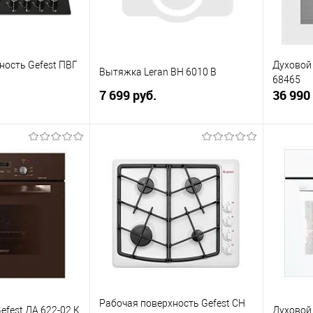
ность Gefest ПВГ
Духовой
Вытяжка Leran BH 6010 B
68465
7 699 руб.
36 990
корзину
В корзину
ик
К сравнению
Купить в 1 клик
К сравнению
Купит
Под заказ
В избранное
В наличии
В изб
Рабочая поверхность Gefest СН
efest ДА 622-02 K
Духовой 