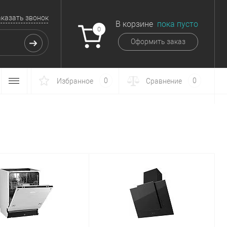
аказать звонок
В корзине
пока пусто
0
Оформить заказ
0
0
Избранное
Сравнение