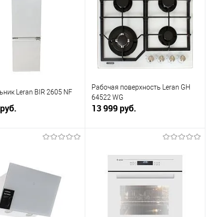
Рабочая поверхность Leran GH
ник Leran BIR 2605 NF
64522 WG
 руб.
13 999 руб.
В корзину
В корзину
ь в 1 клик
К сравнению
Купить в 1 клик
К сравнению
ранное
В наличии
В избранное
В наличии