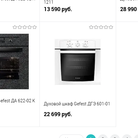
1211
13 590 руб.
28 990
корзину
В корзину
ик
К сравнению
Купить в 1 клик
К сравнению
Купит
В наличии
В избранное
Под заказ
В изб
efest ДА 622-02 K
Духовой шкаф Gefest ДГЭ 601-01
22 699 руб.
корзину
В корзину