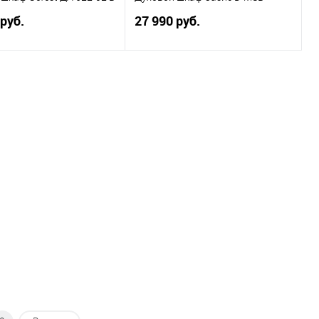
 руб.
27 990 руб.
В корзину
В корзину
ь в 1 клик
К сравнению
Купить в 1 клик
К сравнению
ранное
Под заказ
В избранное
Под заказ