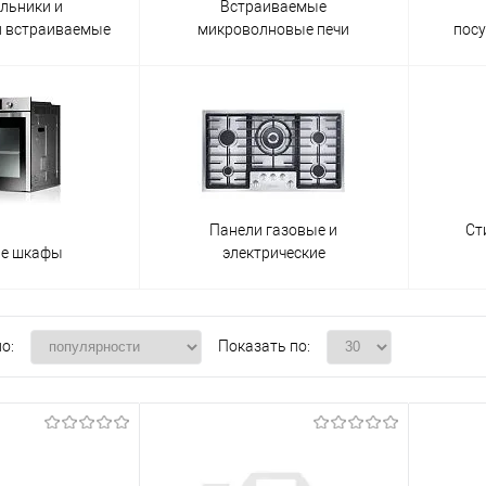
льники и
Встраиваемые
и встраиваемые
микроволновые печи
пос
Панели газовые и
Ст
ые шкафы
электрические
о:
Показать по: