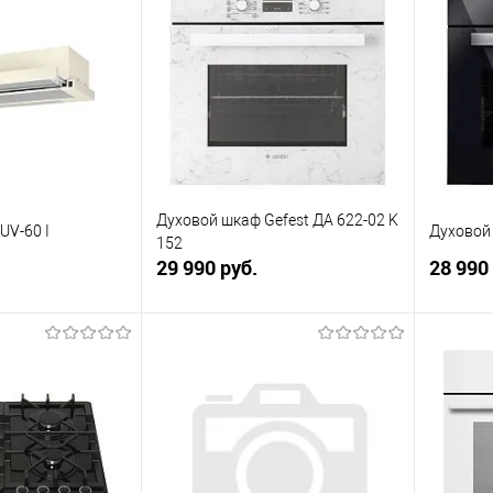
ик
К сравнению
Купить в 1 клик
К сравнению
Купит
Под заказ
В избранное
В наличии
В изб
Духовой шкаф Gefest ДА 622-02 K
UV-60 I
Духовой 
152
29 990 руб.
28 990
корзину
В корзину
ик
К сравнению
Купить в 1 клик
К сравнению
Купит
В наличии
В избранное
Под заказ
В изб