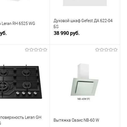
Духовой шкаф Gefest ДА 622-04
 Leran RH 6525 WG
БS
уб.
38 990 руб.
В корзину
В корзину
ь в 1 клик
К сравнению
Купить в 1 клик
К сравнению
ранное
В наличии
В избранное
В наличии
поверхность Leran GH
Вытяжка Оазис NB-60 W
G