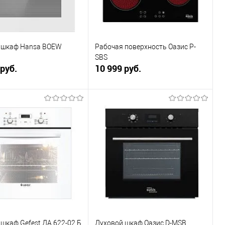
 шкаф Hansa BOEW
Рабочая поверхность Оазис P-
SBS
 руб.
10 999 руб.
В корзину
В корзину
ь в 1 клик
К сравнению
Купить в 1 клик
К сравнению
ранное
В наличии
В избранное
Под заказ
шкаф Gefest ДА 622-02 Б
Духовой шкаф Оазис D-MSB