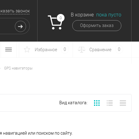
аказать звонок
В корзине
пока пусто
0
Оформить заказ
0
0
Избранное
Сравнение
•
GPS навигаторы
Вид каталога:
 навигацией или поиском по сайту.