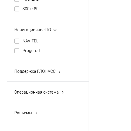
800х480
Навигационное ПО
NAVITEL
Progorod
Поддержка ГЛОНАСС
да
нет
Операционная система
Android
Windows CE
Разъемы
Все
microUSB