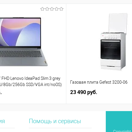
 FHD Lenovo IdeaPad Slim 3 grey
Газовая плита Gefest 3200-06
5U/8Gb/256Gb SSD/VGA int/noOS)
)
.
23 490 руб.
ия
Помощь и сервисы
Copyright