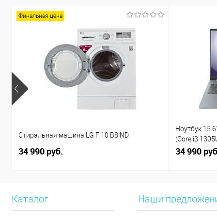
Финальная цена
Ноутбук 15.6"
Стиральная машина LG F 10 B8 ND
(Core i3 130
34 990 руб.
(82X7004BPS
34 990 руб
Каталог
Наши предложен