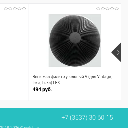
Х
Вытяжка фильтр угольный V (для Vintage,
У
Leila, Luka) LEX
494 руб.
5
+7 (3537) 30-60-15
 2018-2026 © iceteh.ru