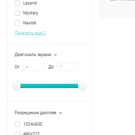
Lexand
Mystery
Navitel
Показать ещё 2
Диагональ экрана
От
До
Разрешения дисплея
1024х600
480х272