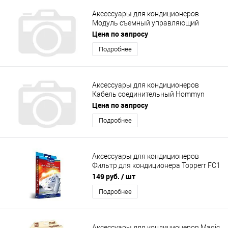
Аксессуары для кондиционеров
Модуль съемный управляющий
Hommyn HDN/WFN-02-01
Цена по запросу
совместимость с брендами Ballu,
Подробнее
Zanussi, Electrolux
Аксессуары для кондиционеров
Кабель соединительный Hommyn
HCC-HI для модуля HDN/WFN
Цена по запросу
Подробнее
Аксессуары для кондиционеров
Фильтр для кондиционера Topperr FC1
(1123)
149 руб.
/ шт
Подробнее
Аксессуары для кондиционеров Magiс