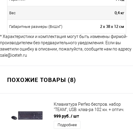
0,4 кг
Вес
2 х 38 х 12 см
Габаритные размеры (ВхШхГ)
* Характеристики и комплектация могут быть изменены фирмой-
производителем без предварительного уведомления. Если вы
заметили ошибку в описании, пожалуйста, сообщите нам по адресу
sale@iceteh.ru
ПОХОЖИЕ ТОВАРЫ (8)
Клавиатура Perfeo беспров. набор
"TEAM", USB: клав-ра 102 кн. + оптич.
мышь 3 кн., 1000 DPI
999 руб.
/ шт
Подробнее