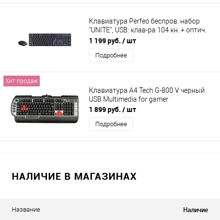
Клавиатура Perfeo беспров. набор
"UNITE", USB: клав-ра 104 кн. + оптич.
мышь 4 кн., 1000-1200-1600 DPI
1 199 руб.
/ шт
Подробнее
Хит продаж
Клавиатура A4 Tech G-800 V черный
USB Multimedia for gamer
1 899 руб.
/ шт
Подробнее
НАЛИЧИЕ В МАГАЗИНАХ
Наличие
Название