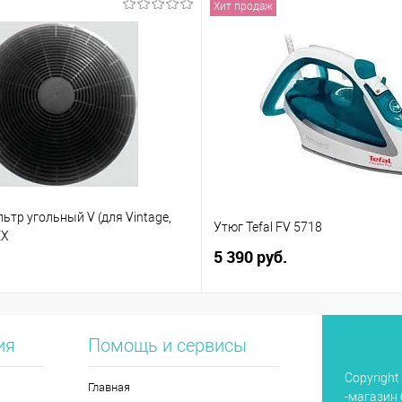
Хит продаж
тр угольный V (для Vintage,
Утюг Tefal FV 5718
EX
5 390 руб.
ия
Помощь и сервисы
Copyright
Главная
-магазин 