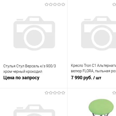
Кресло Tron С1 Альтернат
Стулья Стул Версаль к/з 900/3
велюр FLORA, пыльная ро
хром черный крокодил
Цена по запросу
Standard, хром
7 990 руб.
/ шт
Запросить цену
В корзину
Купить в 1 клик
К сравнению
Купить в 1 клик
К с