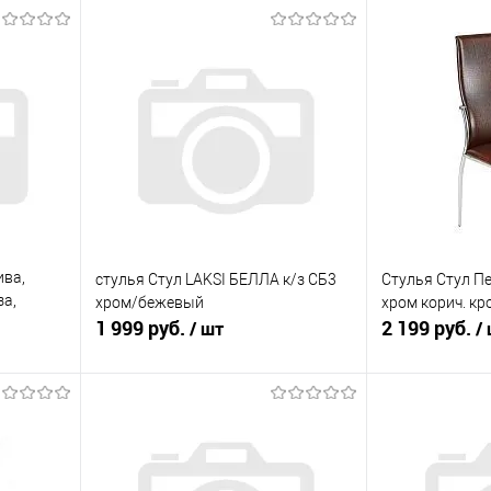
ива,
стулья Стул LAKSI БЕЛЛА к/з СБ3
Стулья Стул Пе
за,
хром/бежевый
хром корич. кр
1 999 руб.
2 199 руб.
/ шт
/
В корзину
равнению
Купить в 1 клик
К сравнению
Купить в 1 к