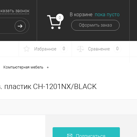
аказать звонок
В корзине
пока пусто
0
Оформить заказ
0
0
Избранное
Сравнение
•
Компьютерная мебель
в. пластик CH-1201NX/BLACK
Подписаться