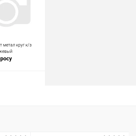
В наличии
т метал круг к/з
ежевый
просу
росить цену
лик
К сравнению
В наличии