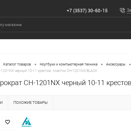
+7 (3537) 30-60-15
З
•
•
•
Каталог товаров
Ноутбуки и компьютерная техника
Аксессуары
-1201NX черный 10-11 крестов. пластик CH-1201NX/BLACK
рократ CH-1201NX черный 10-11 кресто
КИ
ПОХОЖИЕ ТОВАРЫ