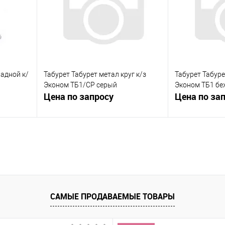
аличии
В избранное
В наличии
В избранное
ладной к/
Табурет Табурет метал круг к/з
Табурет Табуре
Эконом ТБ1/СР серый
Эконом ТБ1 б
Цена по запросу
Цена по за
Запросить цену
Зап
Купить в 1 клик
К сравнению
Купить в 1 к
равнению
В избранное
В наличии
В избранное
аличии
САМЫЕ ПРОДАВАЕМЫЕ ТОВАРЫ