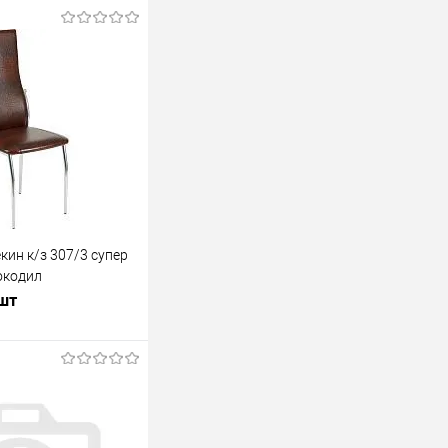
кин к/з 307/3 супер
окодил
 шт
В корзину
лик
К сравнению