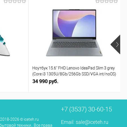
Ноутбук 15.6" FHD Lenovo IdeaPad Slim 3 grey
Г
(Core i3 1305U/8Gb/256Gb SSD/VGA int/noOS)
(82X7004BPS)
34 990 руб.
2
+7 (3537) 30-60-15
 2018-2026 © iceteh.ru
Email:
sale@iceteh.ru
бытовой техники.. Все права