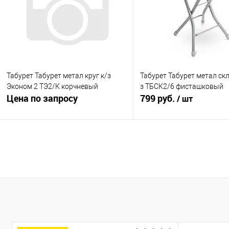
В избранное
В наличии
В избранное
В н
Табурет Табурет метал круг к/з
Табурет Табурет метал ск
Эконом 2 ТЭ2/К корчневый
з ТБСК2/6 фисташковый
Цена по запросу
799 руб.
/ шт
Запросить цену
В корзину
Купить в 1 клик
К сравнению
Купить в 1 клик
К с
В избранное
В наличии
В избранное
В н