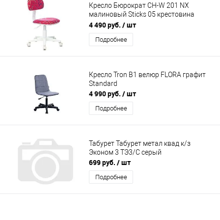
Кресло Бюрократ CH-W 201 NX
малиновый Sticks 05 крестовина
пластик белый CH-W201NX/STICK-PK
4 490 руб.
/ шт
Подробнее
Кресло Tron B1 велюр FLORA графит
Standard
4 990 руб.
/ шт
Подробнее
Табурет Табурет метал квад к/з
Эконом 3 ТЭ3/С серый
699 руб.
/ шт
Подробнее