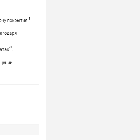
†
ону покрытия.
лагодаря
**
атак
.
ещении.