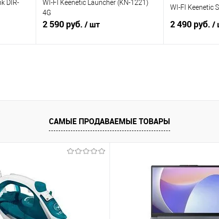
k DIR-
WI-FI Keenetic Launcher (KN-1221)
WI-FI Keenetic 
4G
2 590 руб.
2 490 руб.
/ шт
/
В корзину
равнению
Купить в 1 клик
К сравнению
Купить в 1 к
аличии
В избранное
В наличии
В избранное
САМЫЕ ПРОДАВАЕМЫЕ ТОВАРЫ