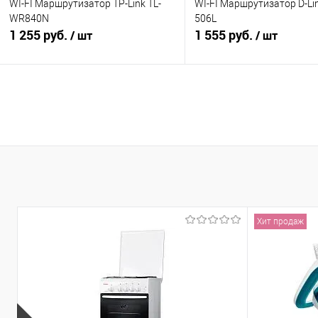
WI-FI Маршрутизатор TP-Link TL-
WI-FI Маршрутизатор D-Lin
WR840N
506L
1 255 руб.
1 555 руб.
/ шт
/ шт
В корзину
В корзину
Купить в 1 клик
К сравнению
Купить в 1 клик
К с
В избранное
В наличии
В избранное
В н
Хит продаж