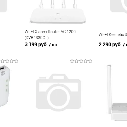
WI-FI Xiaomi Router AC 1200
)
WI-FI Keenetic 
(DVB4330GL)
3 199 руб.
2 290 руб.
/ шт
/
В корзину
равнению
Купить в 1 клик
К сравнению
Купить в 1 к
аличии
В избранное
В наличии
В избранное