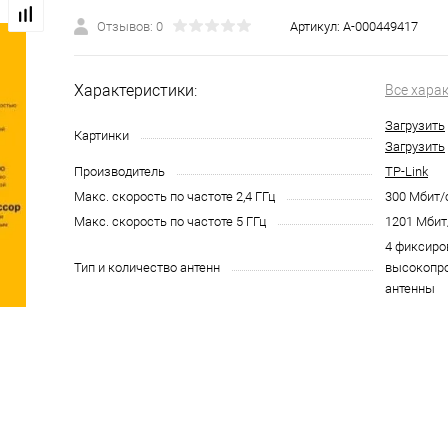
Отзывов: 0
Артикул:
А-000449417
Характеристики:
Все хара
Загрузить
Картинки
Загрузить
Производитель
TP-Link
Макс. скорость по частоте 2,4 ГГц
300 Мбит/с
Макс. скорость по частоте 5 ГГц
1201 Мбит/
4 фиксир
Тип и количество антенн
высокопр
антенны