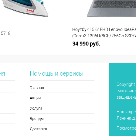
Ноутбук 15.6" FHD Lenovo IdeaPa
V 5718
(Core i3 1305U/8Gb/256Gb SSD/
(82X7004BPS)
34 990 руб.
ия
Помощь и сервисы
Copyright
Главная
-магазин 
защищен
Акции
Услуги
Наш адрес
Ленина д
Бренды
Посмотре
Доставка