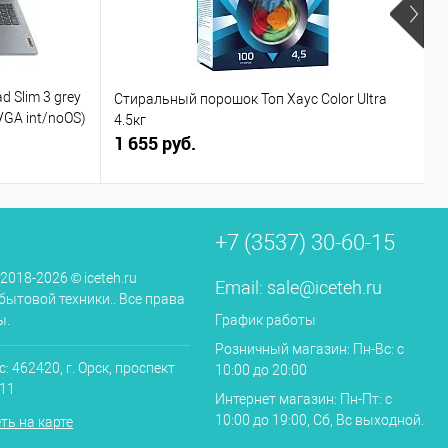
d Slim 3 grey
Стиральный порошок Топ Хаус Color Ultra
С
VGA int/noOS)
4.5кг
1 655 руб.
3
+7 (3537) 30-60-15
 2018-2026 © iceteh.ru
Email:
sale@iceteh.ru
бытовой техники.. Все права
ы.
График работы
Розничный магазин: Пн-Вс: с
: 462420, г. Орск, проспект
10:00 до 20:00
.11
Интернет магазин: Пн-Пт: с
10:00 до 19:00, Сб, Вс выходной.
ть на карте