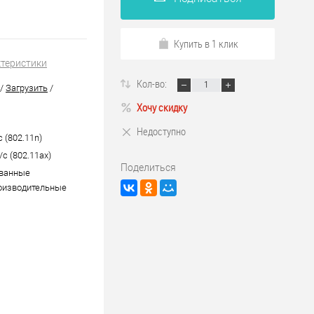
Купить в 1 клик
ктеристики
Кол-во:
/
Загрузить
/
Хочу скидку
Недоступно
 (802.11n)
с (802.11ax)
Поделиться
ованные
оизводительные