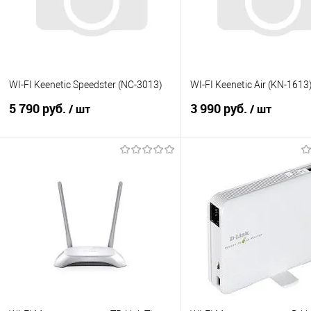
WI-FI Keenetic Speedster (NC-3013)
WI-FI Keenetic Air (KN-1613
5 790 руб.
3 990 руб.
/ шт
/ шт
В корзину
В корзину
Купить в 1 клик
К сравнению
Купить в 1 клик
К с
В избранное
В наличии
В избранное
В н