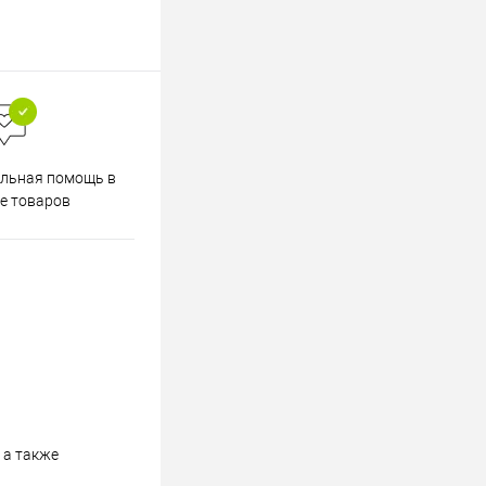
Весь ассортимент
льная помощь в
сертифицирован
е товаров
 а также