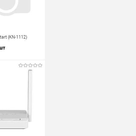
Start (KN-1112)
 шт
В корзину
лик
К сравнению
В наличии