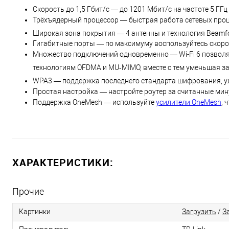
Скорость до 1,5 Гбит/с — до 1201 Мбит/с на частоте 5 ГГц 
Трёхъядерный процессор — быстрая работа сетевых проце
Широкая зона покрытия — 4 антенны и технология Beamfo
Гигабитные порты — по максимуму воспользуйтесь скорост
Множество подключений одновременно — Wi-Fi 6 позволя
технологиям OFDMA и MU‑MIMO, вместе с тем уменьшая з
WPA3 — поддержка последнего стандарта шифрования, у
Простая настройка — настройте роутер за считанные ми
Поддержка OneMesh — используйте
усилители OneMesh
, 
ХАРАКТЕРИСТИКИ:
Прочие
Загрузить
/
З
Картинки