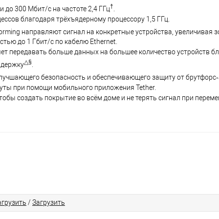
†
и до 300 Мбит/с на частоте 2,4 ГГц
.
ссов благодаря трёхъядерному процессору 1,5 ГГц.
rming направляют сигнал на конкретные устройства, увеличивая з
ью до 1 Гбит/с по кабелю Ethernet.
ет передавать больше данных на большее количество устройств б
△§
адержку
.
лучшающего безопасность и обеспечивающего защиту от брутфорс‑
нуты при помощи мобильного приложения Tether.
чтобы создать покрытие во всём доме и не терять сигнал при перем
агрузить
/
Загрузить