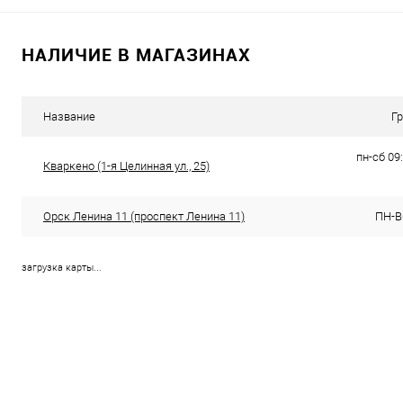
В корзину
В корзину
НАЛИЧИЕ В МАГАЗИНАХ
Купить в 1 клик
К сравнению
Купить в 1 клик
К с
В избранное
В наличии
В избранное
Под
Название
Г
пн-сб 09:
Кваркено (1-я Целинная ул., 25)
Орск Ленина 11 (проспект Ленина 11)
ПН-ВС
загрузка карты...