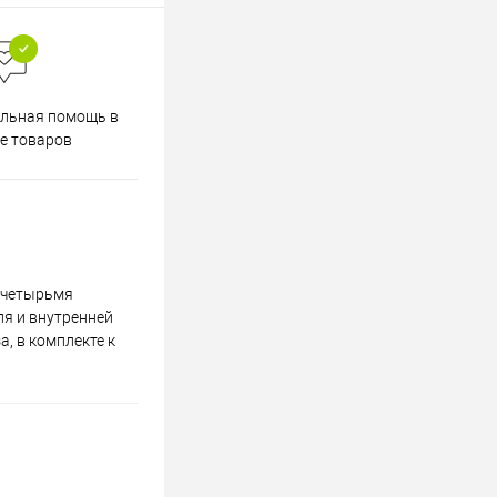
Весь ассортимент
льная помощь в
сертифицирован
е товаров
а четырьмя
я и внутренней
а, в комплекте к