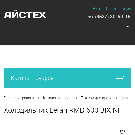
Вход
Регистрация
+7 (3537) 30-60-15
0
Каталог товаров
•
•
•
Главная страница
Каталог товаров
Техника для кухни
Крупная
Холодильник Leran RMD 600 BIX NF