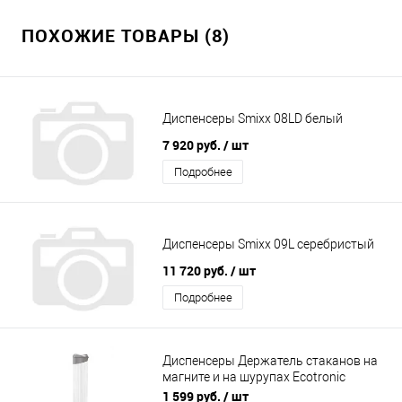
ПОХОЖИЕ ТОВАРЫ (8)
Диспенсеры Smixx 08LD белый
7 920 руб.
/ шт
Подробнее
Диспенсеры Smixx 09L серебристый
11 720 руб.
/ шт
Подробнее
Диспенсеры Держатель стаканов на
магните и на шурупах Ecotronic
(серый)
1 599 руб.
/ шт