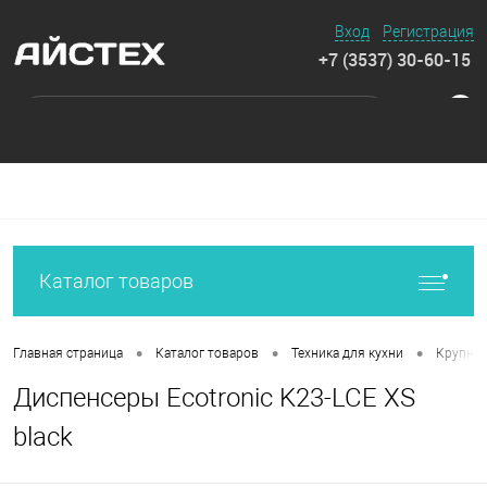
Вход
Регистрация
+7 (3537) 30-60-15
0
Каталог товаров
•
•
•
Главная страница
Каталог товаров
Техника для кухни
Крупная
Диспенсеры Ecotronic K23-LCE XS
black