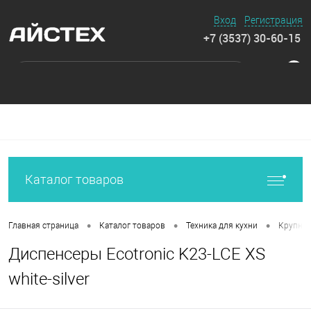
Вход
Регистрация
+7 (3537) 30-60-15
0
Каталог товаров
•
•
•
Главная страница
Каталог товаров
Техника для кухни
Крупная
Диспенсеры Ecotronic K23-LCE XS
white-silver