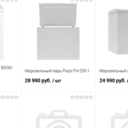
 BD(W)
Морозильный ларь Pozis FH-255-1
Морозильный л
28 990 руб.
24 990 руб.
/ шт
В корзину
равнению
Купить в 1 клик
К сравнению
Купить в 1 к
 заказ
В избранное
Под заказ
В избранное