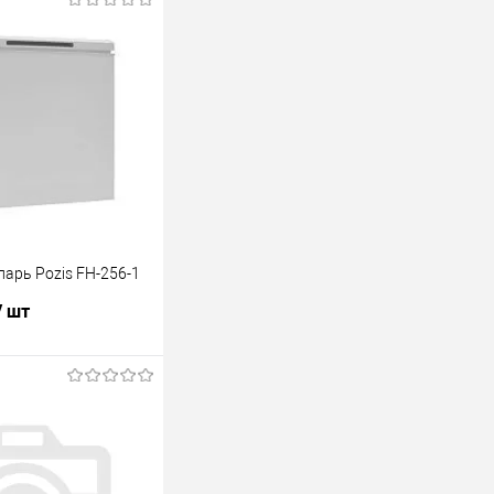
арь Pozis FH-256-1
/ шт
В корзину
лик
К сравнению
В наличии