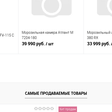
Морозильная камера Атлант М
Морозильный 
FV-115 C
7204-180
380 RX
39 990 руб.
33 999 руб.
/ шт
В корзину
равнению
Купить в 1 клик
К сравнению
Купить в 1 к
аличии
В избранное
В наличии
В избранное
САМЫЕ ПРОДАВАЕМЫЕ ТОВАРЫ
Хит продаж