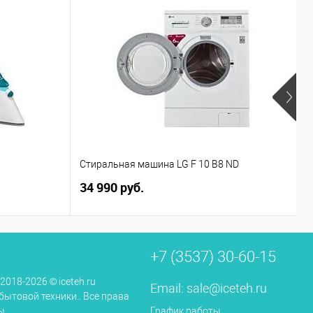
Стиральная машина LG F 10 B8 ND
Г
34 990 руб.
2
+7 (3537) 30-60-15
 2018-2026 © iceteh.ru
Email:
sale@iceteh.ru
бытовой техники.. Все права
ы.
График работы