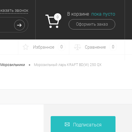
аказать звонок
В корзине
пока пусто
0
Оформить заказ
0
0
Избранное
Сравнение
•
Морозильники
Морозильный ларь KRAFT BD(W) 250 QX
Подписаться