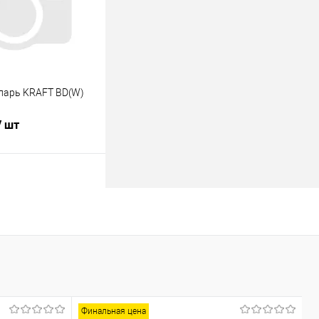
ларь KRAFT BD(W)
/ шт
В корзину
лик
К сравнению
В наличии
Финальная цена