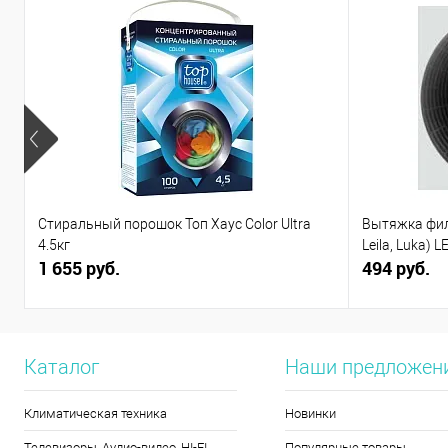
Стиральный порошок Топ Хаус Color Ultra
Вытяжка филь
4.5кг
Leila, Luka) L
1 655 руб.
494 руб.
Каталог
Наши предложен
Климатическая техника
Новинки
Телевизоры, Аудио-видео, HI-FI
Популярные товары