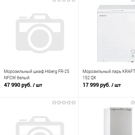
Морозильный шкаф Hiberg FR-25
Морозильный ларь KRAFT
NFCW белый
152 QX
47 990 руб.
17 999 руб.
/ шт
/ шт
В корзину
В корзину
Купить в 1 клик
К сравнению
Купить в 1 клик
К с
В избранное
В наличии
В избранное
Под