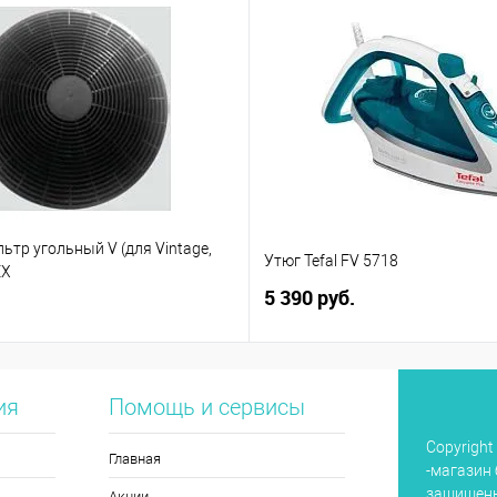
тр угольный V (для Vintage,
Утюг Tefal FV 5718
EX
5 390 руб.
ия
Помощь и сервисы
Copyright
Главная
-магазин 
защищен
Акции