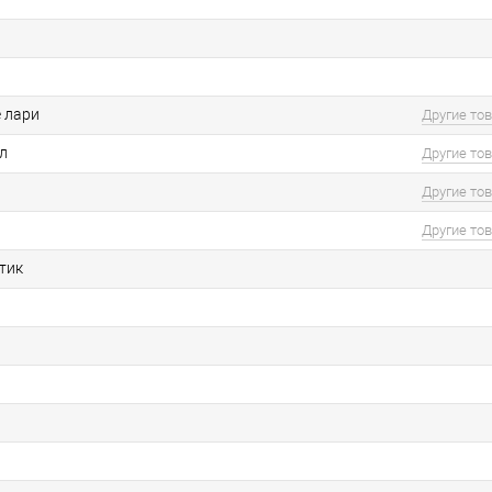
 лари
Другие то
 л
Другие то
Другие то
Другие то
тик