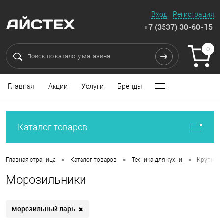
Вход
Регистрация
+7 (3537) 30-60-15
0
Главная
Акции
Услуги
Бренды
Каталог товаров
•
•
•
Главная страница
Каталог товаров
Техника для кухни
Крупная
Морозильники
морозильный ларь
✖