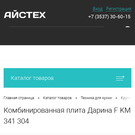
Вход
Регистрация
+7 (3537) 30-60-15
0
Каталог товаров
•
•
•
Главная страница
Каталог товаров
Техника для кухни
Крупная
Комбинированная плита Дарина F KM
341 304