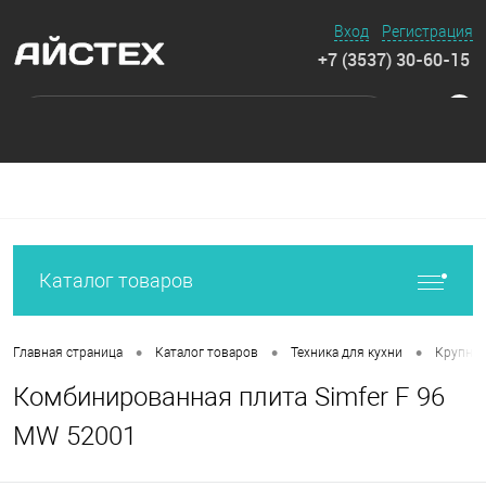
Вход
Регистрация
+7 (3537) 30-60-15
0
Каталог товаров
•
•
•
Главная страница
Каталог товаров
Техника для кухни
Крупная
Комбинированная плита Simfer F 96
MW 52001