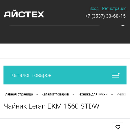
Вход
Регистрация
+7 (3537) 30-60-15
0
Каталог товаров
•
•
•
Главная страница
Каталог товаров
Техника для кухни
Мелкая 
Чайник Leran EKM 1560 STDW