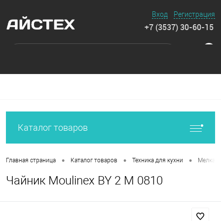
Вход
Регистрация
+7 (3537) 30-60-15
0
Каталог товаров
•
•
•
Главная страница
Каталог товаров
Техника для кухни
Мелкая 
Чайник Moulinex BY 2 M 0810